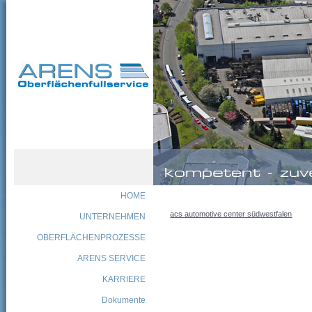
HOME
acs automotive center südwestfalen
UNTERNEHMEN
OBERFLÄCHENPROZESSE
ARENS SERVICE
KARRIERE
Dokumente