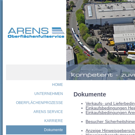
HOME
Dokumente
UNTERNEHMEN
OBERFLÄCHENPROZESSE
Verkaufs- und Lieferbedi
Einkaufsbedingungen He
ARENS SERVICE
Einkaufsbedingungen Arens
KARRIERE
Besucher Sicherheitshinw
Dokumente
Anzeige Hinweisgebersch