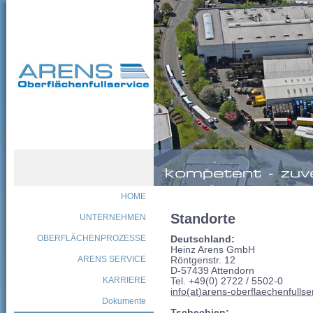
HOME
Standorte
UNTERNEHMEN
OBERFLÄCHENPROZESSE
Deutschland:
Heinz Arens GmbH
ARENS SERVICE
Röntgenstr. 12
D-57439 Attendorn
KARRIERE
Tel. +49(0) 2722 / 5502-0
info(at)arens-oberflaechenfulls
Dokumente
Tschechien: