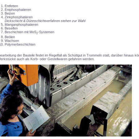
Entfetten
Entphosphatieren
Beizen
Zinkphosphatieren
Dickschicht & Dünnschichtverfahren stehen zur Wahl
Manganphosphatieren
Beseifen
Beschichten mit MoS
-Systemen
2
Beölen
Wachsen
Polymerbeschichten
earbeitung der Bauteile findet im Regelfall als Schüttgut in Trommeln statt, darüber hinaus k
Werkstücke auch als Korb- oder Gestellwaren gefahren werden.