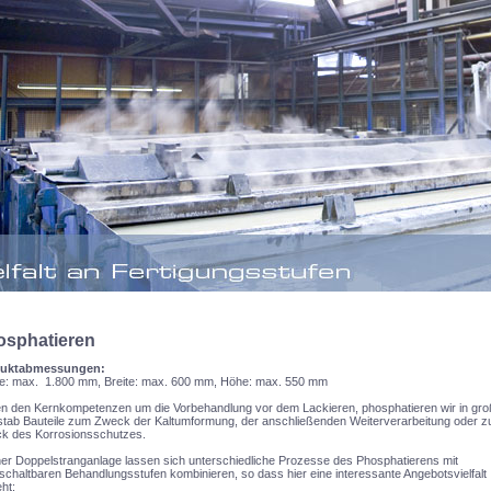
osphatieren
uktabmessungen:
e: max. 1.800 mm, Breite: max. 600 mm, Höhe: max. 550 mm
n den Kernkompetenzen um die Vorbehandlung vor dem Lackieren, phosphatieren wir in gr
tab Bauteile zum Zweck der Kaltumformung, der anschließenden Weiterverarbeitung oder 
k des Korrosionsschutzes.
ner Doppelstranganlage lassen sich unterschiedliche Prozesse des Phosphatierens mit
chaltbaren Behandlungsstufen kombinieren, so dass hier eine interessante Angebotsvielfalt
ht: