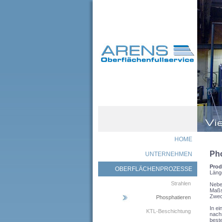
HOME
Ph
UNTERNEHMEN
Prod
OBERFLÄCHENPROZESSE
Läng
Strahlen
Nebe
Maßs
Zwec
Phosphatieren
In ei
KTL-Beschichtung
nachs
beste