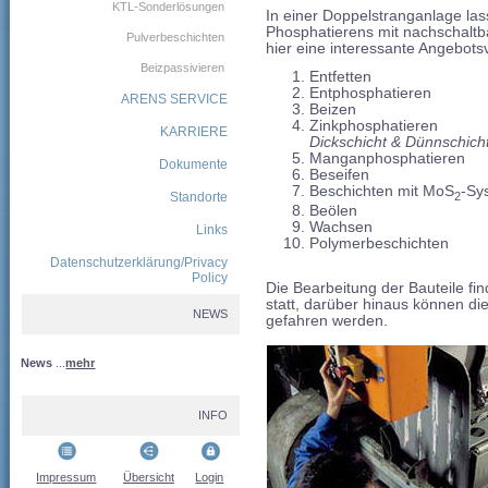
KTL-Sonderlösungen
In einer Doppelstranganlage las
Phosphatierens mit nachschalt
Pulverbeschichten
hier eine interessante Angebotsvi
Beizpassivieren
Entfetten
Entphosphatieren
ARENS SERVICE
Beizen
Zinkphosphatieren
KARRIERE
Dickschicht & Dünnschich
Manganphosphatieren
Dokumente
Beseifen
Beschichten mit MoS
-Sy
Standorte
2
Beölen
Wachsen
Links
Polymerbeschichten
Datenschutzerklärung/Privacy
Policy
Die Bearbeitung der Bauteile fin
statt, darüber hinaus können d
NEWS
gefahren werden.
News
...
mehr
INFO
Impressum
Übersicht
Login