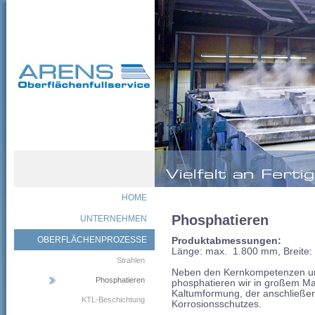
HOME
Phosphatieren
UNTERNEHMEN
OBERFLÄCHENPROZESSE
Produktabmessungen:
Länge: max. 1.800 mm, Breite
Strahlen
Neben den Kernkompetenzen um
Phosphatieren
phosphatieren wir in großem M
Kaltumformung, der anschließe
KTL-Beschichtung
Korrosionsschutzes.