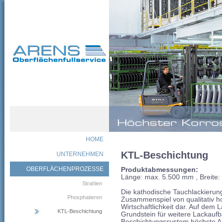
HOME
KTL-Beschichtung
UNTERNEHMEN
OBERFLÄCHENPROZESSE
Produktabmessungen:
Länge: max. 5.500 mm , Breite
Strahlen
Die kathodische Tauchlackierun
Phosphatieren
Zusammenspiel von qualitativ h
Wirtschaftlichkeit dar. Auf dem 
KTL-Beschichtung
Grundstein für weitere Lackaufba
Beschichtungssystem höchste An