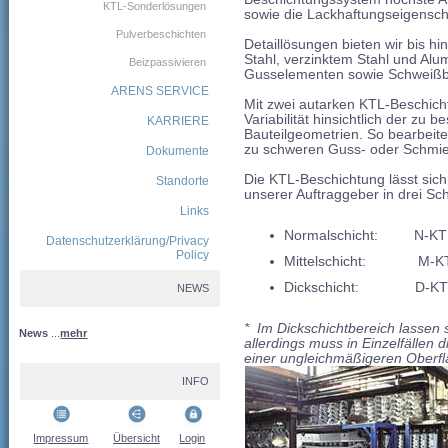
KTL-Sonderlösungen
sowie die Lackhaftungseigensch
Pulverbeschichten
Detaillösungen bieten wir bis h
Stahl, verzinktem Stahl und Al
Beizpassivieren
Gusselementen sowie Schweiß
ARENS SERVICE
Mit zwei autarken KTL-Beschic
Variabilität hinsichtlich der zu
KARRIERE
Bauteilgeometrien. So bearbeiten
zu schweren Guss- oder Schmied
Dokumente
Die KTL-Beschichtung lässt si
Standorte
unserer Auftraggeber in drei Sc
Links
Normalschicht:
N-KT
Datenschutzerklärung/Privacy
Policy
Mittelschicht:
M-K
Dickschicht:
D-K
NEWS
* Im Dickschichtbereich lassen 
News
...
mehr
allerdings muss in Einzelfällen
einer ungleichmäßigeren Oberfl
INFO
Impressum
Übersicht
Login