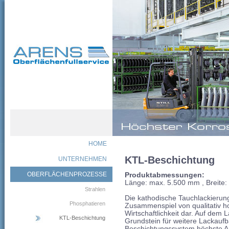
HOME
KTL-Beschichtung
UNTERNEHMEN
OBERFLÄCHENPROZESSE
Produktabmessungen:
Länge: max. 5.500 mm , Breite
Strahlen
Die kathodische Tauchlackierun
Phosphatieren
Zusammenspiel von qualitativ h
Wirtschaftlichkeit dar. Auf dem 
KTL-Beschichtung
Grundstein für weitere Lackaufba
Beschichtungssystem höchste An