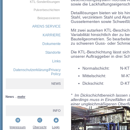
KTL-Sonderlösungen
sowie die Lackhaftungseigensch
Pulverbeschichten
Detaillösungen bieten wir bis h
Stahl, verzinktem Stahl und Al
Beizpassivieren
Gusselementen sowie Schweiß
ARENS SERVICE
Mit zwei autarken KTL-Beschic
Variabilität hinsichtlich der zu
KARRIERE
Bauteilgeometrien. So bearbeiten
zu schweren Guss- oder Schmied
Dokumente
Die KTL-Beschichtung lässt si
Standorte
unserer Auftraggeber in drei Sc
Links
Normalschicht:
N-KT
Datenschutzerklärung/Privacy
Policy
Mittelschicht:
M-K
Dickschicht:
D-K
NEWS
* Im Dickschichtbereich lassen 
News
...
mehr
allerdings muss in Einzelfällen
einer ungleichmäßigeren Oberfl
INFO
Impressum
Übersicht
Login