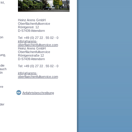
ist,
Heinz Arens GmbH
Oberflächenfullservice
Röntgenstr. 12
D-57439 Attendorn
ion
Tel: +49 (0) 27 22 . 55 02 - 0
info(at)arens-
oberflaechenfullservice.com
Heinz Arens GmbH
Oberflächenfullservice
ung,
Röntgenstraße 12
D-57439 Attendorn
 die
Tel: +49 (0) 27 22 . 55 02 - 0
 auch
in
info(at)arens-
oberflaechenfullservice.com
ere
Anfahrtsbeschreibung
der