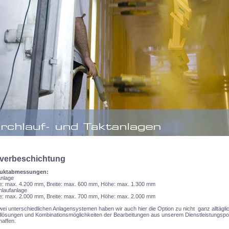
verbeschichtung
uktabmessungen:
nlage
e: max. 4.200 mm, Breite: max. 600 mm, Höhe: max. 1.300 mm
laufanlage
e: max. 2.000 mm, Breite: max. 700 mm, Höhe: max. 2.000 mm
wei unterschiedlichen Anlagensystemen haben wir auch hier die Option zu nicht ganz alltägli
llösungen und Kombinationsmöglichkeiten der Bearbeitungen aus unserem Dienstleistungspor
affen.