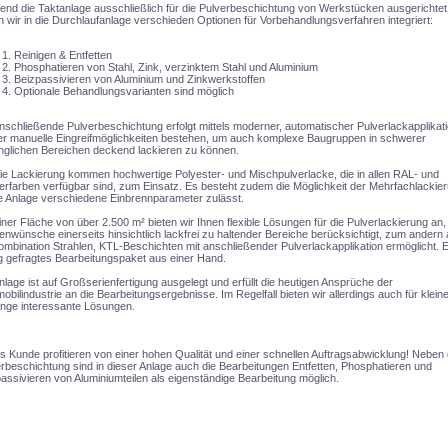
nd die Taktanlage ausschließlich für die Pulverbeschichtung von Werkstücken ausgerichtet 
 wir in die Durchlaufanlage verschieden Optionen für Vorbehandlungsverfahren integriert:
Reinigen & Entfetten
Phosphatieren von Stahl, Zink, verzinktem Stahl und Aluminium
Beizpassivieren von Aluminium und Zinkwerkstoffen
Optionale Behandlungsvarianten sind möglich
nschließende Pulverbeschichtung erfolgt mittels moderner, automatischer Pulverlackapplikat
er manuelle Eingreifmöglichkeiten bestehen, um auch komplexe Baugruppen in schwerer
glichen Bereichen deckend lackieren zu können.
ie Lackierung kommen hochwertige Polyester- und Mischpulverlacke, die in allen RAL- und
rfarben verfügbar sind, zum Einsatz. Es besteht zudem die Möglichkeit der Mehrfachlackier
e Anlage verschiedene Einbrennparameter zulässt.
iner Fläche von über 2.500 m² bieten wir Ihnen flexible Lösungen für die Pulverlackierung an,
nwünsche einerseits hinsichtlich lackfrei zu haltender Bereiche berücksichtigt, zum andern
ombination Strahlen, KTL-Beschichten mit anschließender Pulverlackapplikation ermöglicht. E
g gefragtes Bearbeitungspaket aus einer Hand.
nlage ist auf Großserienfertigung ausgelegt und erfüllt die heutigen Ansprüche der
obilindustrie an die Bearbeitungsergebnisse. Im Regelfall bieten wir allerdings auch für klein
nge interessante Lösungen.
ls Kunde profitieren von einer hohen Qualität und einer schnellen Auftragsabwicklung! Neben 
rbeschichtung sind in dieser Anlage auch die Bearbeitungen Entfetten, Phosphatieren und
assivieren von Aluminiumteilen als eigenständige Bearbeitung möglich.