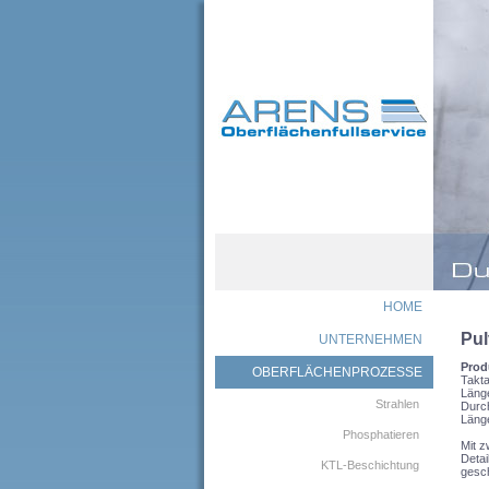
HOME
Pul
UNTERNEHMEN
Prod
OBERFLÄCHENPROZESSE
Takta
Läng
Strahlen
Durch
Läng
Phosphatieren
Mit z
Detai
KTL-Beschichtung
gesch