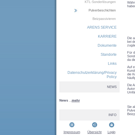
KTL-Sonderlösungen
Währe
haben
Pulverbeschichten
Beizpassivieren
ARENS SERVICE
KARRIERE
Die a
bei d
Dokumente
zugän
Für d
Standorte
Sonde
da di
Links
Auf e
Kunde
Datenschutzerklärung/Privacy
die K
Policy
häufi
Die A
NEWS
Autom
Umfä
News
...
mehr
Sie a
Pulve
Beizp
INFO
Impressum
Übersicht
Login